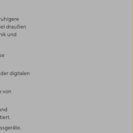
ruhigere
iel draußen
nik und
se
der digitalen
e von
und
iert.
ssgeräte.