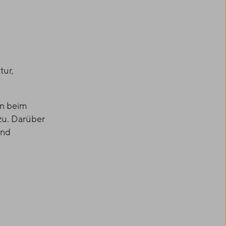
n
tur,
en beim
zu. Darüber
und