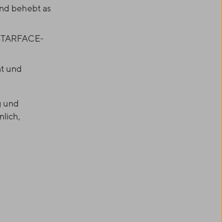
und behebt as
r STARFACE-
t und
g und
lich,