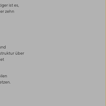
er ist es,
ber zehn
und
struktur über
det
ilen
etzen.