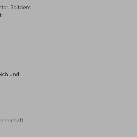
nter. Seitdem
t:
eich und
tnerschaft