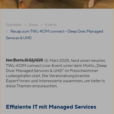
Startseite
News
Events
Recap zum TWL-KOM connect – Deep Dive: Managed
Services & UHD
Live Event, 13.03.2025
Am Donnerstag, den 13. März 2025, fand unser neustes
TWL-KOM
connect Live-Event unter dem Motto „Deep
Dive: Managed Services & UHD“ im Freischwimmer
Ludwigshafen statt. Die Veranstaltung brachte
Expert*innen und Interessierte zusammen, um tiefer in
diese Themen einzutauchen.
Effiziente IT mit Managed Services