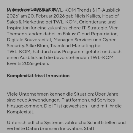
Online Event, 20.02.2026
In unserem Webinar „
TWL-KOM
Trends & IT-Ausblick
2026“ am 20. Februar 2026 gab Niels Kallies, Head of
Sales & Marketing bei
TWL-KOM
, Orientierung und
Inspiration für eine zukunftssichere IT-Strategie. Vier
Themen standen dabei im Fokus: Cloud Repatriation,
Digitale Souveränität, Managed Services und Cyber
Security. Silke Blum, Teamlead Marketing bei
TWL-KOM
, hat durch das Programm geführt und auch
einen Ausblick auf die bevorstehenden
TWL-KOM
Events 2026 geben.
Komplexität frisst Innovation
Viele Unternehmen kennen die Situation: Über Jahre
sind neue Anwendungen, Plattformen und Services
hinzugekommen. Die IT ist gewachsen – und mit ihr die
Komplexität.
Unterschiedliche Systeme, zahlreiche Schnittstellen und
verteilte Daten bremsen Innovation. Statt